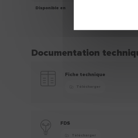
Disponible en
Seau 4 L
Seau 10 L
Documentation techniq
Fiche technique
Télécharger
FDS
Télécharger