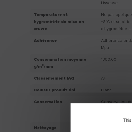
Lisseuse.
Température et
Ne pas applique
hygrométrie de mise en
+8°C et supérie
œuvre
d’hygrométrie s
Adhérence
Adhérence endui
Mpa
Consommation moyenne
1300.00
g/m²/mm
Classemement IAQ
A+
Couleur produit fini
Blanc.
Conservation
Conservation du 
d'achat, dans so
à l'abri du gel et
This
Nettoyage
Eau.