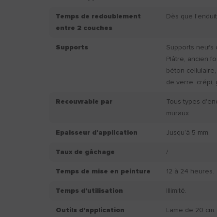
Temps de redoublement
Dès que l’enduit
entre 2 couches
Supports
Supports neufs o
Plâtre, ancien f
béton cellulaire,
de verre, crépi, 
Recouvrable par
Tous types d'en
muraux
Epaisseur d'application
Jusqu’à 5 mm.
Taux de gâchage
/
Temps de mise en peinture
12 à 24 heures.
Temps d'utilisation
Illimité.
Outils d'application
Lame de 20 cm.