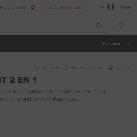
Choisissez votre l
France
Nous contacter
Trouvez votre distributeur
he
List
Lancer la recherc
Comparer
Comparer
Ajouter aux favoris
Imprimer
T 2 EN 1
t allégé garnissant / lissant en pâte pour
 d'un grand confort d'applicati...