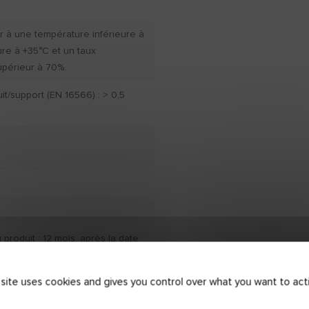
r à une température inférieure à
ure à +35°C et un taux
upérieur à 70%.
t/support (EN 16566) : > 0,5
produit : 12 mois, après la date
n emballage d'origine et stocké
 du soleil.
 site uses cookies and gives you control over what you want to act