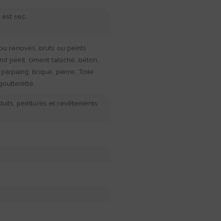
 est sec.
u rénovés, bruts ou peints :
ond peint, ciment taloché, béton,
 parpaing, brique, pierre, Toile
gouttelette.
duits, peintures et revêtements