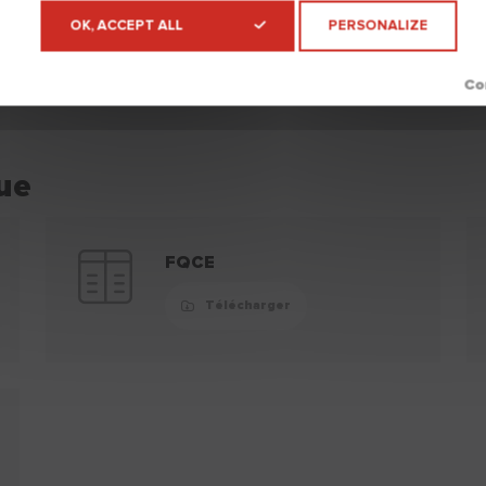
OK, ACCEPT ALL
PERSONALIZE
ue
FQCE
Télécharger