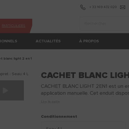
+ 33 169 472 020
Effectuer une recherc
PARTICULIERS
SIONNELS
ACTUALITÉS
À PROPOS
et blanc light 2 en 1
CACHET BLANC LIGH
CACHET BLANC LIGHT 2EN1 est un endui
application manuelle. Cet enduit dispose
Lire la suite
Conditionnement