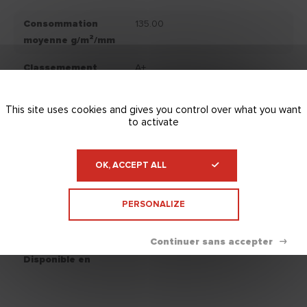
Consommation
135.00
moyenne g/m²/mm
Classemement
A+
IAQ
This site uses cookies and gives you control over what you want
Couleur produit
/
to activate
fini
Conservation
Conservation du produit : 12
OK, ACCEPT ALL
mois, après la date d'achat, dans
son emballage d'origine et
PERSONALIZE
stocké à l'abri du gel et du soleil.
Nettoyage
Eau.
Disponible en