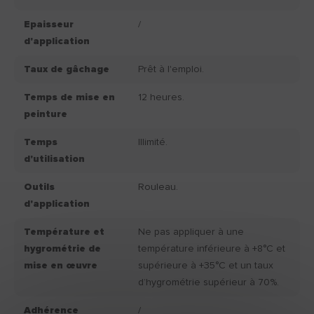
Epaisseur
/
d'application
Taux de gâchage
Prêt à l'emploi.
Temps de mise en
12 heures.
peinture
Temps
Illimité.
d'utilisation
Outils
Rouleau.
d'application
Température et
Ne pas appliquer à une
hygrométrie de
température inférieure à +8°C et
mise en œuvre
supérieure à +35°C et un taux
d’hygrométrie supérieur à 70%.
Adhérence
/