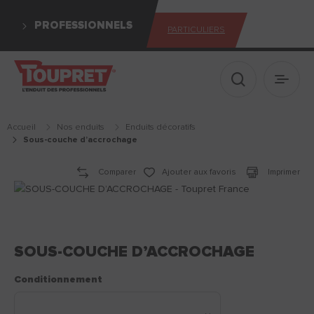
PROFESSIONNELS
PARTICULIERS
Afficher le 
Ouvrir
Accueil
Nos enduits
enduits décoratifs
sous-couche d’accrochage
Comparer
Ajouter aux favoris
Imprimer
SOUS-COUCHE D’ACCROCHAGE
Conditionnement