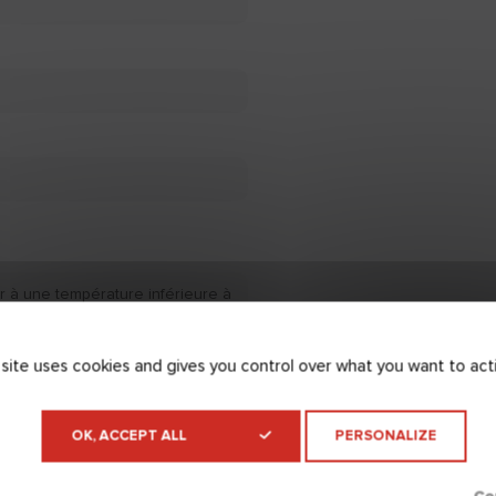
r à une température inférieure à
ure à +35°C et un taux
upérieur à 70%.
 site uses cookies and gives you control over what you want to act
OK, ACCEPT ALL
PERSONALIZE