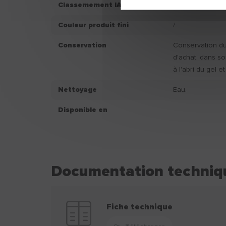
Classemement IAQ
A+
Couleur produit fini
/
Conservation
Conservation du 
d'achat, dans so
à l'abri du gel et
Nettoyage
Eau.
Disponible en
Documentation techniq
Fiche technique