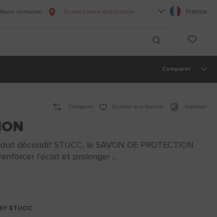
Choisissez votre l
France
Nous contacter
Trouvez votre distributeur
he
List
Lancer la recherc
Comparer
Comparer
Ajouter aux favoris
Imprimer
ION
’enduit décoratif STUCC, le SAVON DE PROTECTION
forcer l’éclat et prolonger ...
atif STUCC