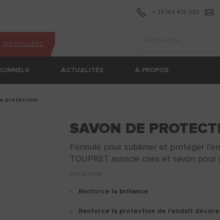
+ 33 169 472 020
Effectuer une recherc
PARTICULIERS
SIONNELS
ACTUALITÉS
À PROPOS
de protection
SAVON DE PROTECT
Formulé pour sublimer et protéger l
TOUPRET associe cires et savon pour ren
Lire la suite
Renforce la brillance
Renforce la protection de l’enduit décor