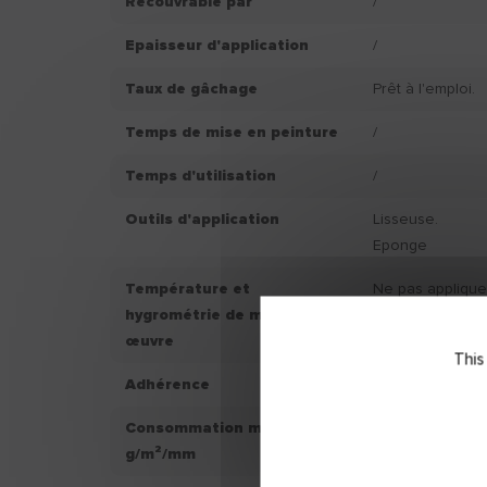
Recouvrable par
/
Epaisseur d'application
/
Taux de gâchage
Prêt à l'emploi.
Temps de mise en peinture
/
Temps d'utilisation
/
Outils d'application
Lisseuse.
Eponge
Température et
Ne pas applique
hygrométrie de mise en
+8°C et supérie
œuvre
d’hygrométrie s
This
Adhérence
/
Consommation moyenne
30.00
g/m²/mm