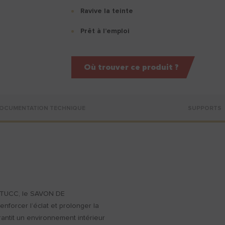
Ravive la teinte
Prêt à l’emploi
Où trouver ce produit ?
OCUMENTATION TECHNIQUE
SUPPORTS
f STUCC, le SAVON DE
orcer l’éclat et prolonger la
arantit un environnement intérieur