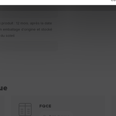
produit : 12 mois, après la date
n emballage d'origine et stocké
 du soleil.
ue
FQCE