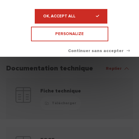
son emballage d'origine et
stocké à l'abri du gel et du soleil.
OK, ACCEPT ALL
Nettoyage
White spirit
PERSONALIZE
Disponible en
Documentation technique
Replier
Fiche technique
Télécharger