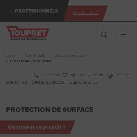
PROFESSIONNELS
PARTICULIERS
Afficher le 
Ouvrir
Accueil
Nos enduits
enduits décoratifs
protection de surface
Comparer
Ajouter aux favoris
Imprimer
PROTECTION DE SURFACE
Où trouver ce produit ?