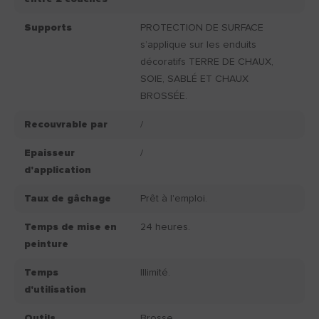
Supports
PROTECTION DE SURFACE
s’applique sur les enduits
décoratifs TERRE DE CHAUX,
SOIE, SABLÉ ET CHAUX
BROSSÉE.
Recouvrable par
/
Epaisseur
/
d'application
Taux de gâchage
Prêt à l'emploi.
Temps de mise en
24 heures.
peinture
Temps
Illimité.
d'utilisation
Outils
Brosse.