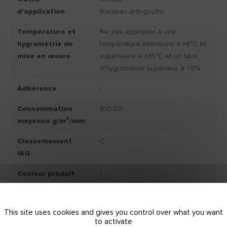
d'application
Rouleau anti-goutte.
Température et
Ne pas appliquer à une
hygrométrie de
température inférieure à +8°C et
mise en œuvre
supérieure à +35°C et un taux
d’hygrométrie supérieur à 70%.
Adhérence
/
Consommation
100.00
moyenne g/m²/mm
Classemement
C
IAQ
Couleur produit
/
fini
Conservation
Conservation du produit : 12
This site uses cookies and gives you control over what you want
mois, après la date d'achat, dans
to activate