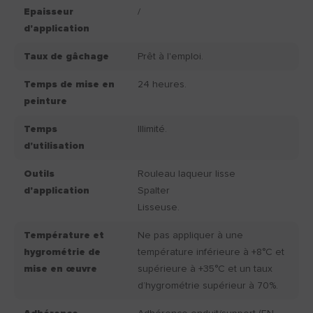
Epaisseur
/
d'application
Taux de gâchage
Prêt à l'emploi.
Temps de mise en
24 heures.
peinture
Temps
Illimité.
d'utilisation
Outils
Rouleau laqueur lisse
d'application
Spalter
Lisseuse.
Température et
Ne pas appliquer à une
hygrométrie de
température inférieure à +8°C et
mise en œuvre
supérieure à +35°C et un taux
d’hygrométrie supérieur à 70%.