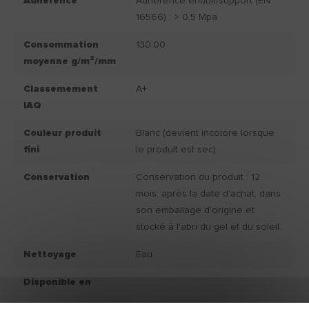
Adhérence
Adhérence enduit/support (EN
16566) : > 0,5 Mpa
Consommation
130.00
moyenne g/m²/mm
Classemement
A+
IAQ
Couleur produit
Blanc (devient incolore lorsque
fini
le produit est sec)
Conservation
Conservation du produit : 12
mois, après la date d'achat, dans
son emballage d'origine et
stocké à l'abri du gel et du soleil.
Nettoyage
Eau.
Disponible en