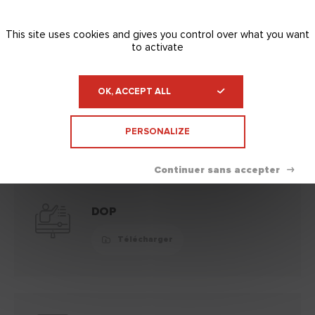
This site uses cookies and gives you control over what you want
to activate
Documentation technique
Replier
OK, ACCEPT ALL
Fiche technique
Télécharger
PERSONALIZE
DOP
Télécharger