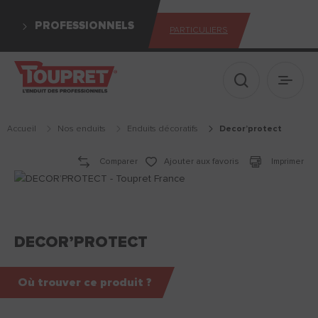
PROFESSIONNELS
PARTICULIERS
Afficher le 
Ouvrir
Accueil
Nos enduits
enduits décoratifs
decor’protect
Comparer
Ajouter aux favoris
Imprimer
DECOR’PROTECT
Où trouver ce produit ?