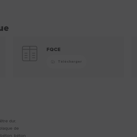
ue
FQCE
Télécharger
être dur,
 plaque de
, béton, béton