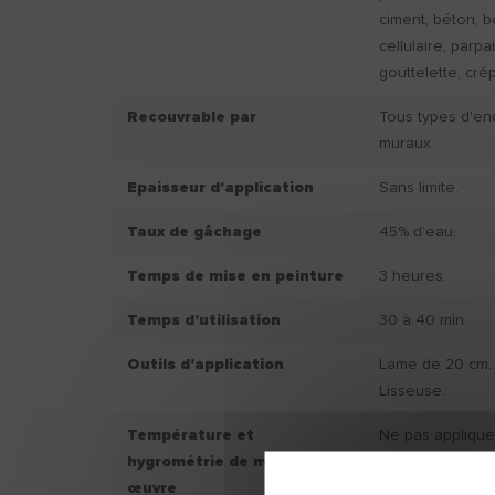
ciment, béton, 
cellulaire, parpa
gouttelette, crép
Recouvrable par
Tous types d'en
muraux.
Epaisseur d'application
Sans limite.
Taux de gâchage
45% d’eau.
Temps de mise en peinture
3 heures.
Temps d'utilisation
30 à 40 min.
Outils d'application
Lame de 20 cm.
Lisseuse.
Température et
Ne pas applique
hygrométrie de mise en
+8°C et supérie
œuvre
d’hygrométrie s