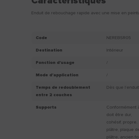
Caractéristiques
Enduit de rebouchage rapide avec une mise en peintur
Code
NEREBSR05
Destination
Intérieur
Fonction d'usage
/
Mode d'application
/
Temps de redoublement
Dès que l’enduit
entre 2 couches
Supports
Conformément à 
doit être dur,
cohésif, propre,
plâtre, plaque d
plâtre, ancien fo