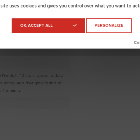
 site uses cookies and gives you control over what you want to act
t/support (EN 16566) : > 0,5
OK, ACCEPT ALL
PERSONALIZE
l’enduit : 12 mois, après la date
on emballage d'origine fermé et
e l’humidité.