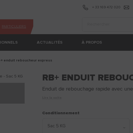
+ 33 169 472 020
Effectuer une recherc
PARTICULIERS
SIONNELS
ACTUALITÉS
À PROPOS
b+​ enduit reboucheur express
RB+​ ENDUIT REBOU
Enduit de rebouchage rapide avec une m
Lire la suite
Conditionnement