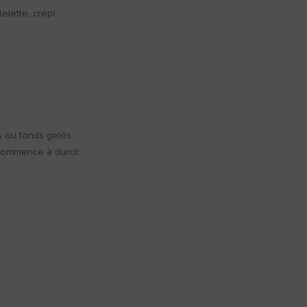
telette, crépi.
s ou fonds gelés.
 commence à durcir.