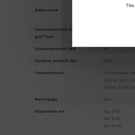
This
Adhérence
Adhérence endui
Mpa
Consommation moyenne
1000.00
g/m²/mm
Classemement IAQ
A+
Couleur produit fini
Blanc.
Conservation
Conservation de 
d'achat, dans s
stocké à l’abri d
Nettoyage
Eau.
Disponible en
Sac 2 KG
Sac 5 KG
Sac 15 KG