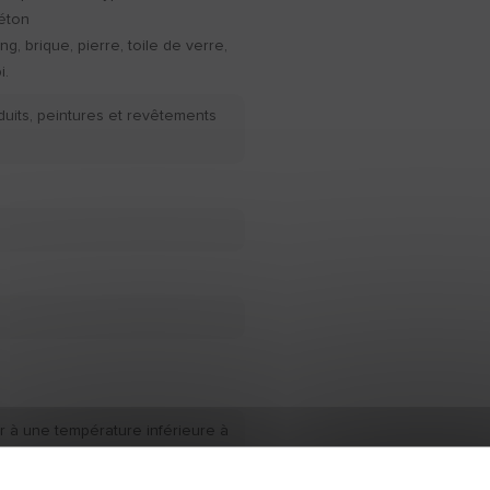
béton
ing, brique, pierre, toile de verre,
i.
duits, peintures et revêtements
r à une température inférieure à
ure à +35°C et un taux
upérieur à 70%.