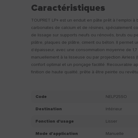
Caractéristiques
TOUPRET LP+ est un enduit en pâte prêt à l’emploi à 
carbonates de calcium et de résines, spécialement co
de lissage sur supports neufs ou rénovés, bruts ou pei
plâtre, plaques de plâtre, ciment ou béton. Il permet 
d’épaisseur, avec une consommation moyenne de 1,7 k
manuellement à la lisseuse ou par projection Airless (
confort optimal et un ponçage facilité. Recouvrable a
finition de haute qualité, prête à être peinte ou revêt
Code
NELP25SO
Destination
Intérieur
Fonction d'usage
Lisser
Mode d'application
Manuelle