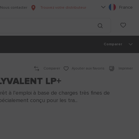
Choisissez votre l
France
Nous contacter
Trouvez votre distributeur
he
List
Lancer la recherc
Comparer
Comparer
Ajouter aux favoris
Imprimer
LYVALENT LP+
t à l’emploi à base de charges très fines de
écialement conçu pour les tra...