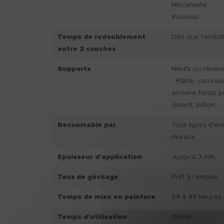
Mécanisée
Rouleau
Temps de redoublement
Dès que l'enduit
entre 2 couches
Supports
Neufs ou rénovés
- Plâtre, carreau
anciens fonds pe
ciment, béton.
Recouvrable par
Tous types d’en
muraux.
Epaisseur d'application
Jusqu’à 3 mm.
Taux de gâchage
Prêt à l'emploi.
Temps de mise en peinture
24 à 48 heures.
Temps d'utilisation
Illimité.