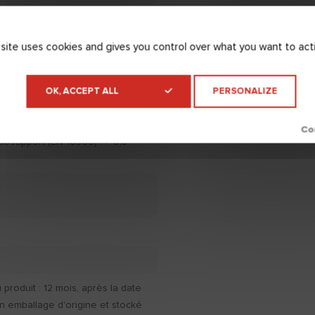
 site uses cookies and gives you control over what you want to act
r à une température inférieure à
OK, ACCEPT ALL
PERSONALIZE
ure à +35°C et un taux
upérieur à 70%.
t/support (EN 16566) : > 0,5
produit : 12 mois, après la date
n emballage d'origine et stocké