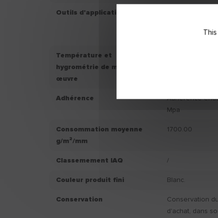
Outils d'application
Machine Airless.
Lame à enduire.
This
Lisseuse.
Température et
Ne pas applique
hygrométrie de mise en
+8°C et supérie
œuvre
d’hygrométrie s
Adhérence
Adhérence endui
Mpa
Consommation moyenne
1700.00
g/m²/mm
Classemement IAQ
/
Couleur produit fini
Blanc.
Conservation
Conservation du 
d'achat, dans so