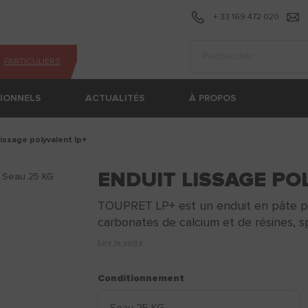
+ 33 169 472 020
Effectuer une recherc
PARTICULIERS
SIONNELS
ACTUALITÉS
À PROPOS
 lissage polyvalent lp+
ENDUIT LISSAGE PO
TOUPRET LP+ est un enduit en pâte prê
carbonates de calcium et de résines, sp
Lire la suite
Conditionnement