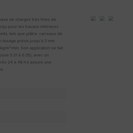
base de charges très fines de
nçu pour les travaux intérieurs
nts, tels que plâtre, carreaux de
un lissage précis jusqu’à 3 mm
g/m²/mm. Son application se fait
buse 5.31 à 6.35), avec un
près 24 à 48 h,il assure une
ue.