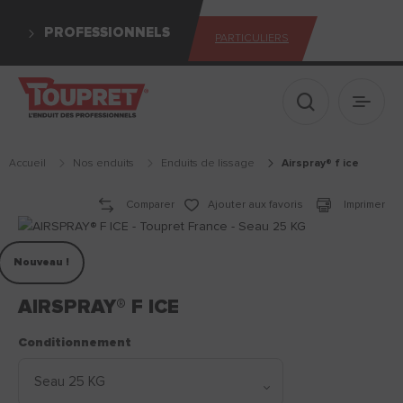
PROFESSIONNELS
PARTICULIERS
Afficher le 
Ouvrir
Accueil
Nos enduits
enduits de lissage
airspray® f ice
Comparer
Ajouter aux favoris
Imprimer
Nouveau !
AIRSPRAY® F ICE
Conditionnement