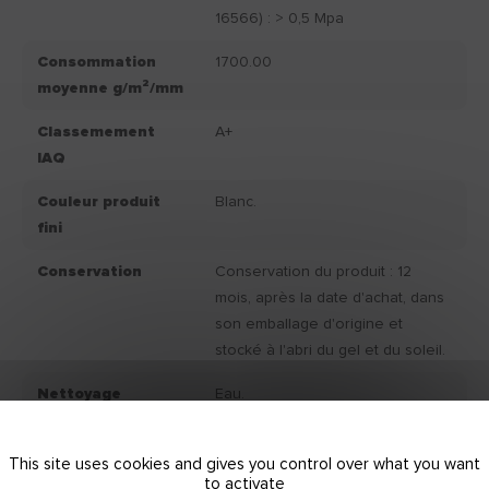
16566) : > 0,5 Mpa
Consommation
1700.00
moyenne g/m²/mm
Classemement
A+
IAQ
Couleur produit
Blanc.
fini
Conservation
Conservation du produit : 12
mois, après la date d'achat, dans
son emballage d'origine et
stocké à l'abri du gel et du soleil.
Nettoyage
Eau.
Disponible en
Seau 25 KG
This site uses cookies and gives you control over what you want
to activate