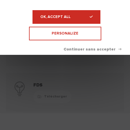
OK, ACCEPT ALL
Documentation technique
Replier
PERSONALIZE
Fiche technique
Télécharger
FDS
Télécharger