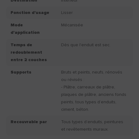
Destination
Intérieur
Fonction d'usage
Lisser
Mode
Mécanisée
d'application
Temps de
Dès que l'enduit est sec.
redoublement
entre 2 couches
Supports
Bruts et peints, neufs, rénovés
ou révisés :
- Plâtre, carreaux de plâtre,
plaques de plâtre, anciens fonds
peints, tous types d’enduits,
ciment, béton.
Recouvrable par
Tous types d’enduits, peintures
et revêtements muraux.