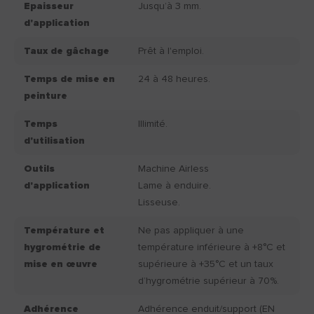
Epaisseur
Jusqu’à 3 mm.
d'application
Taux de gâchage
Prêt à l'emploi.
Temps de mise en
24 à 48 heures.
peinture
Temps
Illimité.
d'utilisation
Outils
Machine Airless
d'application
Lame à enduire.
Lisseuse.
Température et
Ne pas appliquer à une
hygrométrie de
température inférieure à +8°C et
mise en œuvre
supérieure à +35°C et un taux
d’hygrométrie supérieur à 70%.
Adhérence
Adhérence enduit/support (EN