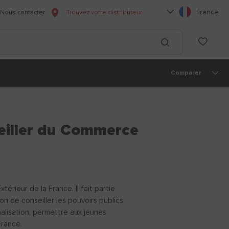
Choisissez votre l
France
Nous contacter
Trouvez votre distributeur
he
List
Lancer la recherc
Comparer
iller du Commerce
ieur de la France. Il fait partie
on de conseiller les pouvoirs publics
alisation, permettre aux jeunes
France.