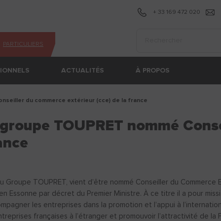
+ 33 169 472 020
Effectuer une recherc
PARTICULIERS
SIONNELS
ACTUALITÉS
À PROPOS
nseiller du commerce extérieur (cce) de la france
groupe TOUPRET nommé Conse
ance
Groupe TOUPRET, vient d’être nommé Conseiller du Commerce Extér
 Essonne par décret du Premier Ministre. À ce titre il a pour missi
pagner les entreprises dans la promotion et l’appui à l’internation
reprises françaises à l’étranger et promouvoir l’attractivité de la 