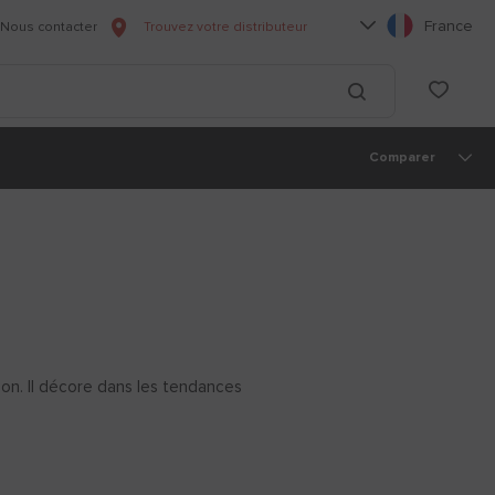
Choisissez votre l
France
Nous contacter
Trouvez votre distributeur
he
List
Lancer la recherc
Comparer
on. Il décore dans les tendances