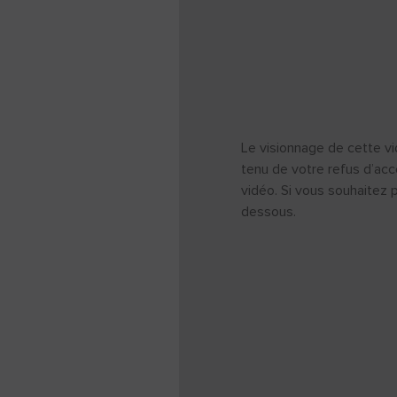
Le visionnage de cette vi
tenu de votre refus d’acc
vidéo. Si vous souhaitez 
dessous.