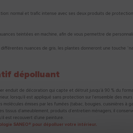
tion: normal et trafic intense avec ses deux produits de protectio
ances teintées en machine, afin de vous permettre de personnalise
s différentes nuances de gris, les plantes donneront une touche “na
tif dépolluant
enduit de décoration qui capte et détruit jusqu’à 90 % du forma
érieur, lorsqu’il est appliqué sans protection sur l’ensemble des murs
es molécules émises par les fumées (tabac, bougies, cuisinières à g
, les tissus d’ameublement, produits d’entretien ménagers, il conser
’il est recouvert d’une peinture.
logie SANEO® pour dépolluer votre intérieur.