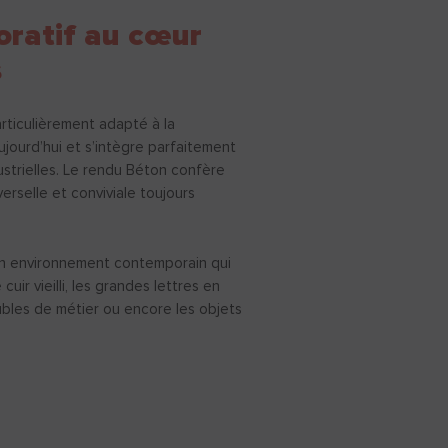
oratif au cœur
s
iculièrement adapté à la
ujourd’hui et s’intègre parfaitement
strielles. Le rendu Béton confère
rselle et conviviale toujours
n environnement contemporain qui
uir vieilli, les grandes lettres en
meubles de métier ou encore les objets