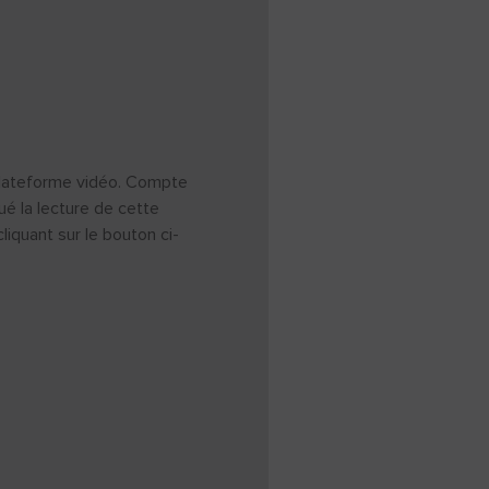
a plateforme vidéo. Compte
ué la lecture de cette
iquant sur le bouton ci-