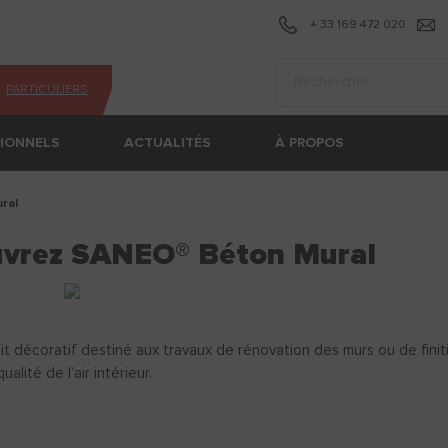
+ 33 169 472 020
Effectuer une recherc
PARTICULIERS
SIONNELS
ACTUALITÉS
À PROPOS
ral
ouvrez SANEO® Béton Mural
coratif destiné aux travaux de rénovation des murs ou de finiti
alité de l’air intérieur.