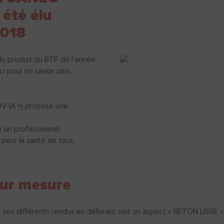
été élu
2018
 élu produit du BTP de l’année
ci pour en savoir plus.
OV (A +) propose une
.
 un professionnel.
r pour la santé de tous.
sur mesure
r ses différents rendus en délivrant soit un aspect « BÉTON LISSE