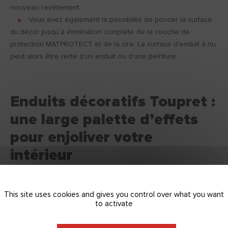
nouveau revêtement ;
Vous avez également la possibilité de poncer la surface
du décor jusqu’à élimination complète de la couche de
protection MATPROTECT et de la cire. La surface d’enduit à nu
peut alors être rerte d’un enduit ou d’une peinture.
Enduits décoratifs Toupret :
une large palette d’effets
pour enjoliver votre
intérieur
Inventeur des enduits de préparation des murs prêts à
This site uses cookies and gives you control over what you want
l’emploi, Toupret innove en permanence pour vous offrir des
to activate
solutions de décoration faciles à mettre en œuvre.