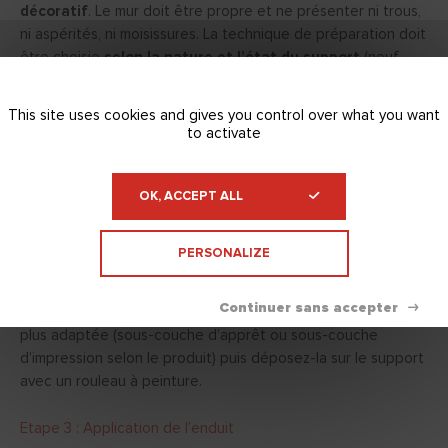
décoratif
. Le mur doit être propre et ne présenter ni trous,
ni aspérités, ni moisissures. La technique de préparation doit
être choisie
selon la nature et l’état du support
(neuf,
brut, ancien, ancienne peinture adhérente, plaque de plâtre
à épiderme cartonné…), m
ais aussi en fonction de l’enduit
This site uses cookies and gives you control over what you want
privilégié
. Si vous avez besoin de conseils supplémentaires
to activate
pour préparer votre support, retrouvez toutes les étapes
de préparation sur
nos guides produits
!
OK, ACCEPT ALL
Etape 2 : Application de la sous-couche
PERSONALIZE
Il est
indispensable d’appliquer une sous-couche sur le
mur
que vous allez enduire afin d’obtenir une meilleure
adhérence lors de l’enduisage. Mélangez la sous-couche la
plus adaptée (sous-couche d’apprêt ou sous-couche
d’impression selon le produit) puis déposez-la sur le support
avec un rouleau à peinture.
Etape 3 : Application de l’enduit